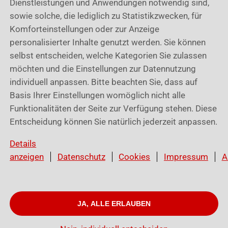
Dienstleistungen und Anwendungen notwendig sind,
sowie solche, die lediglich zu Statistikzwecken, für
Komforteinstellungen oder zur Anzeige
personalisierter Inhalte genutzt werden. Sie können
selbst entscheiden, welche Kategorien Sie zulassen
möchten und die Einstellungen zur Datennutzung
individuell anpassen. Bitte beachten Sie, dass auf
Basis Ihrer Einstellungen womöglich nicht alle
Funktionalitäten der Seite zur Verfügung stehen. Diese
Entscheidung können Sie natürlich jederzeit anpassen.
War dieser Artikel hilfreich?
Details
anzeigen
Datenschutz
Cookies
Impressum
A
JA, ALLE ERLAUBEN
© Würth Cloud Services GmbH I
Cookies
I
Datenschutz
I
Impressum