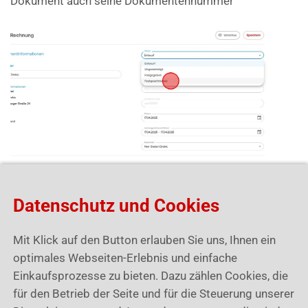
Dokument auch seine Dokumentennummer
Datenschutz und Cookies
17. Zum Schluss noch „Speichern“. Dein Dokument ist
nun in der Übersicht aller Dokumente zu finden oder in
Mit Klick auf den Button erlauben Sie uns, Ihnen ein
der spezifischen Untergruppierung zu finden.
optimales Webseiten-Erlebnis und einfache
Einkaufsprozesse zu bieten. Dazu zählen Cookies, die
für den Betrieb der Seite und für die Steuerung unserer