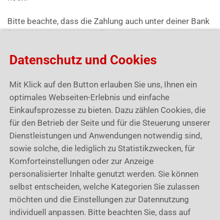
Bitte beachte, dass die Zahlung auch unter deiner Bank
(dort ging die Zahlung ein) entfernt wurde, bzw. als
durchgestrichen angezeigt wird. Um das zu sehen
Datenschutz und Cookies
klicke auf die Zahlung bzw. auf das Datum daneben.
Mit Klick auf den Button erlauben Sie uns, Ihnen ein
optimales Webseiten-Erlebnis und einfache
Einkaufsprozesse zu bieten. Dazu zählen Cookies, die
für den Betrieb der Seite und für die Steuerung unserer
Dienstleistungen und Anwendungen notwendig sind,
sowie solche, die lediglich zu Statistikzwecken, für
War dieser Artikel hilfreich?
Komforteinstellungen oder zur Anzeige
personalisierter Inhalte genutzt werden. Sie können
selbst entscheiden, welche Kategorien Sie zulassen
möchten und die Einstellungen zur Datennutzung
individuell anpassen. Bitte beachten Sie, dass auf
Verwandte Artikel