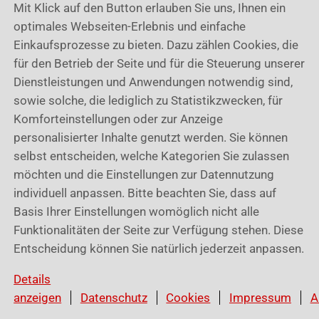
Disclaimer: Die Inhalte dieser Seite wurden nach
Mit Klick auf den Button erlauben Sie uns, Ihnen ein
bestem Wissen und Gewissen erstellt; für
optimales Webseiten-Erlebnis und einfache
Vollständigkeit, Richtigkeit oder Aktualität wird jedoch
Einkaufsprozesse zu bieten. Dazu zählen Cookies, die
keine Gewähr übernommen.
für den Betrieb der Seite und für die Steuerung unserer
Dienstleistungen und Anwendungen notwendig sind,
sowie solche, die lediglich zu Statistikzwecken, für
Komforteinstellungen oder zur Anzeige
personalisierter Inhalte genutzt werden. Sie können
War dieser Artikel hilfreich?
selbst entscheiden, welche Kategorien Sie zulassen
möchten und die Einstellungen zur Datennutzung
individuell anpassen. Bitte beachten Sie, dass auf
Basis Ihrer Einstellungen womöglich nicht alle
Funktionalitäten der Seite zur Verfügung stehen. Diese
Verwandte Artikel
Entscheidung können Sie natürlich jederzeit anpassen.
Kundendaten
Leistungen
Details
Stundensätze
anzeigen
Datenschutz
Cookies
Impressum
A
Stammdaten