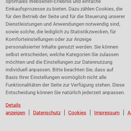
optimales Webseiten-Erlebnis und einfache
Einkaufsprozesse zu bieten. Dazu zählen Cookies, die
für den Betrieb der Seite und für die Steuerung unserer
Dienstleistungen und Anwendungen notwendig sind,
sowie solche, die lediglich zu Statistikzwecken, für
War dieser Artikel hilfreich?
Komforteinstellungen oder zur Anzeige
personalisierter Inhalte genutzt werden. Sie können
selbst entscheiden, welche Kategorien Sie zulassen
möchten und die Einstellungen zur Datennutzung
individuell anpassen. Bitte beachten Sie, dass auf
Verwandte Artikel
Basis Ihrer Einstellungen womöglich nicht alle
towio 1.0 I Zahlung erfassen
Funktionalitäten der Seite zur Verfügung stehen. Diese
towio 1.0 I Zahlarten einstellen
Entscheidung können Sie natürlich jederzeit anpassen.
towio 1.0 I Artikelkategorien
towio 1.0 I Ausgaben erfassen
Details
towio 1.0 I Abschlags- und Schlussrechnungen
anzeigen
Datenschutz
Cookies
Impressum
A
towio 1.0 I Angebote oder Rechnungen unterteilen /
Oberkategorien