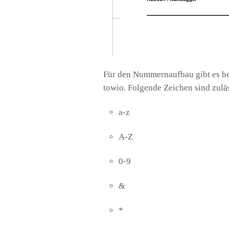
Für den Nummernaufbau gibt es be
towio. Folgende Zeichen sind zulä
a-z
A-Z
0-9
&
*