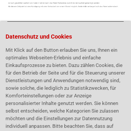
Datenschutz und Cookies
Disclaimer: Die Inhalte dieser Seite wurden nach
bestem Wissen und Gewissen erstellt; für
Mit Klick auf den Button erlauben Sie uns, Ihnen ein
Vollständigkeit, Richtigkeit oder Aktualität wird jedoch
optimales Webseiten-Erlebnis und einfache
keine Gewähr übernommen.
Einkaufsprozesse zu bieten. Dazu zählen Cookies, die
für den Betrieb der Seite und für die Steuerung unserer
Dienstleistungen und Anwendungen notwendig sind,
sowie solche, die lediglich zu Statistikzwecken, für
Komforteinstellungen oder zur Anzeige
War dieser Artikel hilfreich?
personalisierter Inhalte genutzt werden. Sie können
selbst entscheiden, welche Kategorien Sie zulassen
möchten und die Einstellungen zur Datennutzung
individuell anpassen. Bitte beachten Sie, dass auf