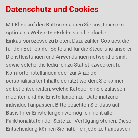
Mein towio Paket
Datenschutz und Cookies
Mit Klick auf den Button erlauben Sie uns, Ihnen ein
Nummernkreise
optimales Webseiten-Erlebnis und einfache
Einkaufsprozesse zu bieten. Dazu zählen Cookies, die
Datenimport
für den Betrieb der Seite und für die Steuerung unserer
Dienstleistungen und Anwendungen notwendig sind,
sowie solche, die lediglich zu Statistikzwecken, für
E-Mail-Versand Einrichten
Komforteinstellungen oder zur Anzeige
personalisierter Inhalte genutzt werden. Sie können
selbst entscheiden, welche Kategorien Sie zulassen
Nutzerverwaltung
möchten und die Einstellungen zur Datennutzung
individuell anpassen. Bitte beachten Sie, dass auf
Was bedeuten diese Symbole
Basis Ihrer Einstellungen womöglich nicht alle
Funktionalitäten der Seite zur Verfügung stehen. Diese
Entscheidung können Sie natürlich jederzeit anpassen.
Wie lege ich einen neuen Mitarbeiter an?